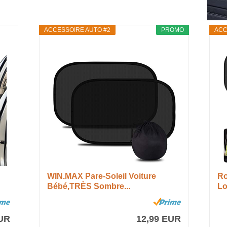
ACCESSOIRE AUTO #2
PROMO
ACC
WIN.MAX Pare-Soleil Voiture
Ro
Bébé,TRÈS Sombre...
Lo
EUR
12,99 EUR