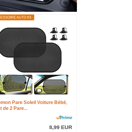
ESSOIRE AUTO #3
mon Pare Soleil Voiture Bébé,
t de 2 Pare...
8,99 EUR