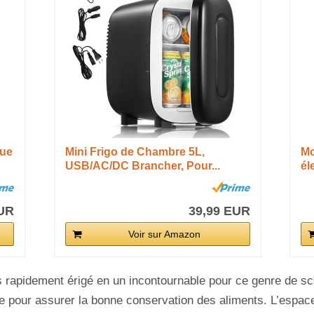
que
Mini Frigo de Chambre 5L,
Mo
USB/AC/DC Brancher, Pour...
él
EUR
39,99 EUR
Voir sur Amazon
s rapidement érigé en un incontournable pour ce genre de scé
ce pour assurer la bonne conservation des aliments. L’espa