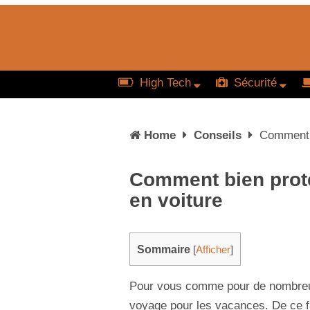
High Tech
Sécurité
Home
Conseils
Comment b
Comment bien protég
en voiture
Sommaire
[
Afficher
]
Pour vous comme pour de nombreux 
voyage pour les vacances. De ce f