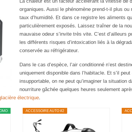
La chaleur est un facteur accélérant la vitesse d
organiques. Aussi le phénomène prend-t-il plus ou 
taux d’humidité. Et dans ce registre les aliments q
particulièrement exposés. Laissez traîner de la nour
mauvaise odeur s’invite très vite. C’est d’ailleurs p
les différents risques d’intoxication liés à la dégrad
conservée au réfrigérateur.
Dans le cas d’espèce, l’air conditionné n’est dest
uniquement disponible dans l’habitacle. Et s’il peut 
insupportable, on ne peut qu’imaginer la situation da
nourriture gâchée quelques heures seulement après l
glacière électrique
.
OMO
ACCESSOIRE AUTO #2
ACC