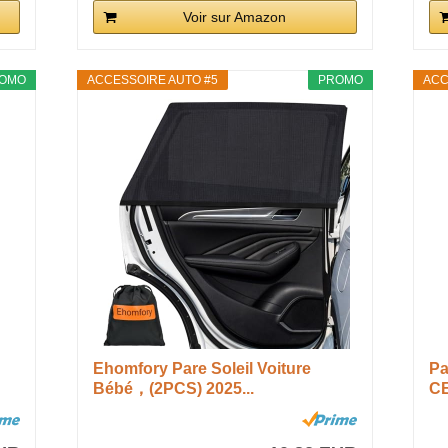
Voir sur Amazon
OMO
ACCESSOIRE AUTO #5
PROMO
ACC
Ehomfory Pare Soleil Voiture
Pa
Bébé，(2PCS) 2025...
CE