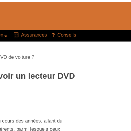
en
Assurances
Conseils
DVD de voiture ?
avoir un lecteur DVD
u cours des années, allant du
férents, parmi lesquels ceux