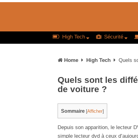
High Tech
Sécurité
Home
High Tech
Quels so
Quels sont les diff
de voiture ?
Sommaire
[
Afficher
]
Depuis son apparition, le lecteur 
simple lecteur dvd à ceux d’aujour