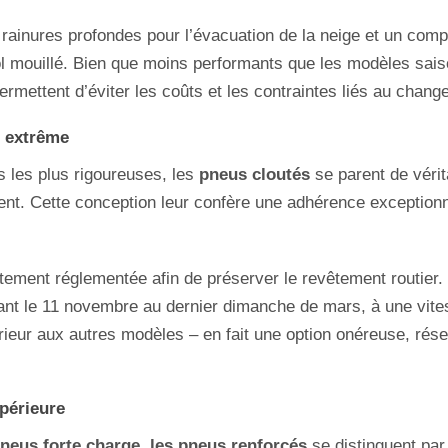
rainures profondes pour l’évacuation de la neige et un com
l mouillé. Bien que moins performants que les modèles sais
ermettent d’éviter les coûts et les contraintes liés au cha
n extrême
 les plus rigoureuses, les
pneus cloutés
se parent de véri
nt. Cette conception leur confère une adhérence exceptionnel
rictement réglementée afin de préserver le revêtement routie
dant le 11 novembre au dernier dimanche de mars, à une vit
rieur aux autres modèles – en fait une option onéreuse, rése
périeure
neus forte charge, les pneus renforcés
se distinguent par 