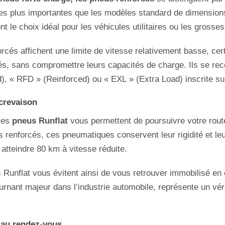
es plus importantes que les modèles standard de dimensions
nt le choix idéal pour les véhicules utilitaires ou les grosse
orcés affichent une limite de vitesse relativement basse, c
vés, sans compromettre leurs capacités de charge. Ils se re
), « RFD » (Reinforced) ou « EXL » (Extra Load) inscrite sur
-crevaison
 les
pneus Runflat
vous permettent de poursuivre votre rout
 renforcés, ces pneumatiques conservent leur rigidité et leur
atteindre 80 km à vitesse réduite.
 Runflat vous évitent ainsi de vous retrouver immobilisé en 
urnant majeur dans l’industrie automobile, représente un vér
e au rendez-vous