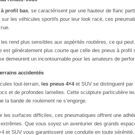
à profil bas
, se caractérisent par une hauteur de flanc parti
 sur les véhicules sportifs pour leur look racé, ces pneumat
crue.
 les rend plus sensibles aux aspérités routières, ce qui peut 
ie est généralement plus courte que celle des pneus à profil
asse demeurent un incontournable pour les amateurs de perfo
errains accidentés
ules tout-terrain,
les pneus 4×4
et SUV se distinguent par 
cs et de profondes lamelles. Cette sculpture particulière l
que la bande de roulement ne s’engorge.
r les surfaces difficiles, ces pneumatiques offrent une adhé
 extrêmes. Que vous soyez un aventurier des grands espace
4 et SUV vous garantissent une conduite en toute sérénité.